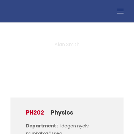
Alan Smith
Instructor
PH202
Physics
Department :
Idegen nyelvi
munkaközösség