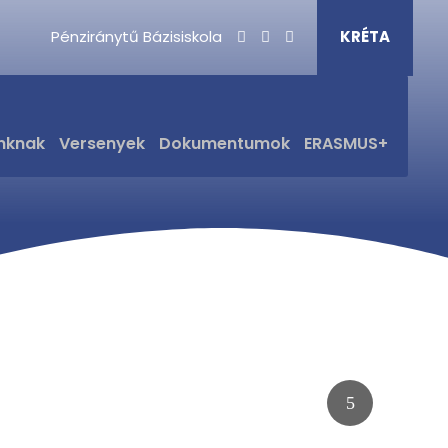
Pénziránytű Bázisiskola
KRÉTA
nknak
Versenyek
Dokumentumok
ERASMUS+