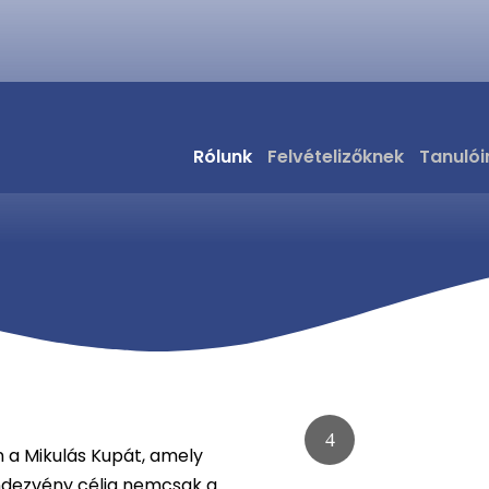
Mikulás Kupa – 2024
Rólunk
Felvételizőknek
Tanulói
a Mikulás Kupát, amely
rendezvény célja nemcsak a