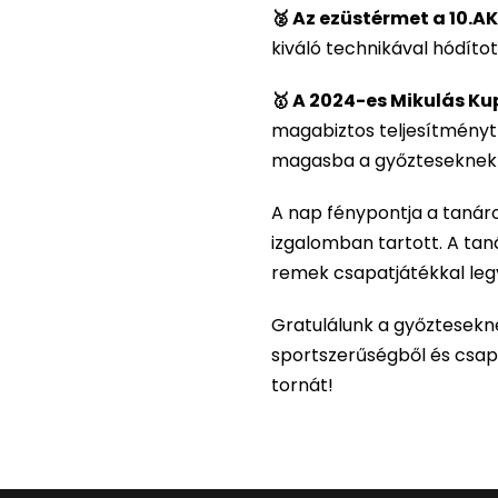
🥈 Az ezüstérmet a 10.A
kiváló technikával hódíto
🥇 A 2024-es Mikulás Ku
magabiztos teljesítményt
magasba a győzteseknek j
A nap fénypontja a tanáro
izgalomban tartott. A taná
remek csapatjátékkal leg
Gratulálunk a győztesekn
sportszerűségből és csapa
tornát!