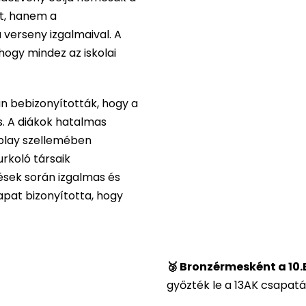
t, hanem a
a verseny izgalmaival. A
ogy mindez az iskolai
án bebizonyították, hogy a
s. A diákok hatalmas
r play szellemében
rkoló társaik
ések során izgalmas és
apat bizonyította, hogy
🥉 Bronzérmesként a 10.
győzték le a 13AK csapatá