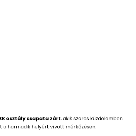
BK osztály csapata zárt
, akik szoros küzdelemben
t a harmadik helyért vívott mérkőzésen.