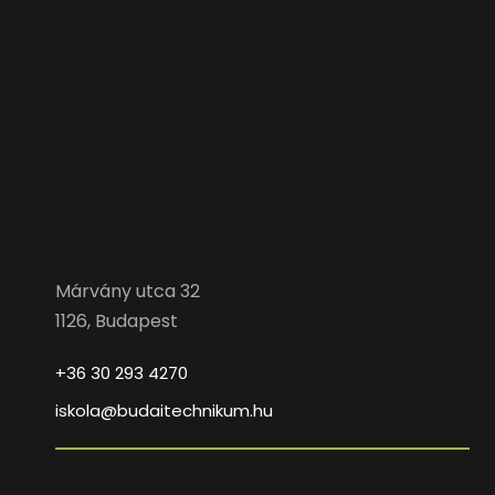
Márvány utca 32
1126, Budapest
+36 30 293 4270
iskola@budaitechnikum.hu