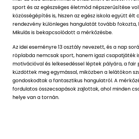
sport és az egészséges életmód népszerűsítése vol
közösségépítés is, hiszen az egész iskola együtt élt 
rendezvény különleges hangulatát tovább fokozta, h
Mikulás is bekapcsolódott a mérkőzésbe.
Az idei eseményre 13 osztály nevezett, és a nap sor
röplabda nemcsak sport, hanem igazi csapatjáték i
motivációval és lelkesedéssel léptek pályára, a fai
küzdöttek meg egymással, miközben a lelátókon szu
gondoskodtak a fantasztikus hangulatról. A mérkőz
fordulatos összecsapások zajlottak, ahol minden cs
helye van a tornán.