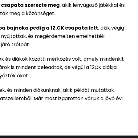
K csapata szerezte meg
, akik lenyűgöző játékkal és
tták meg a közönséget.
pa bajnoka pedig a 12.CK csapata lett
, akik végig
 nyújtottak, és megérdemelten emelhették
áró trófeát.
k és diákok közötti mérkőzés volt, amely mindenkit
rok is mindent beleadtak, de végül a 12CK diákjai
yőzték őket.
ek, és minden diákunknak, akik példát mutattak
tszellemből. Már most izgatottan várjuk a jövő évi