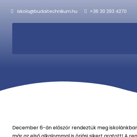
iskola@budaitechnikum.hu
+36 30 293 4270
December 6-án először rendeztük meg iskolánkban 
már az első alkalommal is óriási sikert aratott! A 