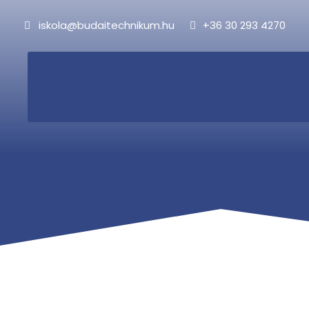
iskola@budaitechnikum.hu
+36 30 293 4270
Tag
INDÍTANDÓ SZA