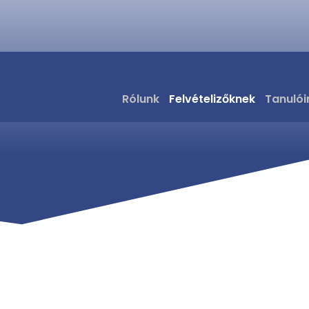
ozatkódok és pontszám
Rólunk
Felvételizőknek
Tanulói
KMÁK ÉS TAGOZATKÓD