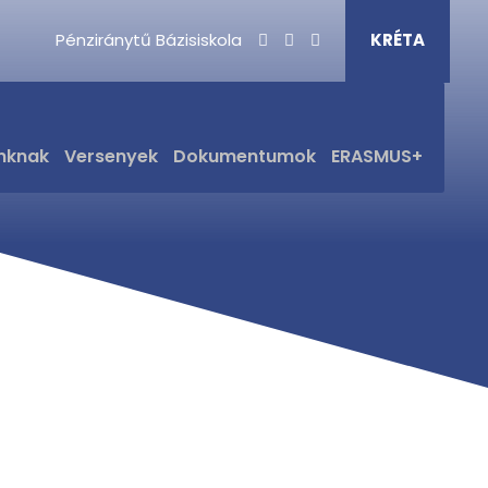
Pénziránytű Bázisiskola
KRÉTA
ítás
nknak
Versenyek
Dokumentumok
ERASMUS+
JAIK - 2025/26