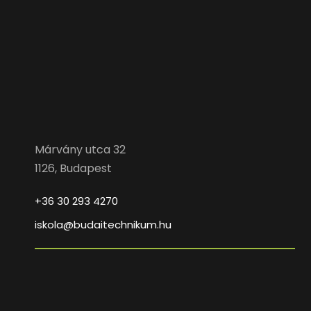
Márvány utca 32
1126, Budapest
+36 30 293 4270
iskola@budaitechnikum.hu