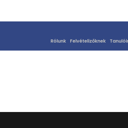
osztályfotó
Tag
Rólunk
Felvételizőknek
Tanulói