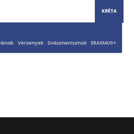
Pénziránytű Bázisiskola
KRÉTA
nknak
Versenyek
Dokumentumok
ERASMUS+