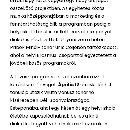
úrral, hogy részt vegyen egy négy országot
összekötő projektben. Az egyhetes közös
munka középpontjában a marketing és a
fenntarthatóság állt, a programban pedig a
helyi iskola tanulói mellett horvát és spanyol
diákok is részt vettek. Ugyanezen a héten
Pribék Mihály tanár úr is Celjében tartózkodott,
ahol a helyi Erasmus-csoporttal egyeztetett a
jövőbeli közös programokról.
A tavaszi programsorozat azonban ezzel
korántsem ér véget.
Április 12
-én iskolánk 4
tanulója utazik Viluth Vénusz tanárnő
kíséretében Dél-Spanyolországba,
Esteponába, ahol egy héten át egy helyi iskola
életébe kapcsolódhatnak be, és a kinti
diákokkal együtt vehetnek részt az órákon.