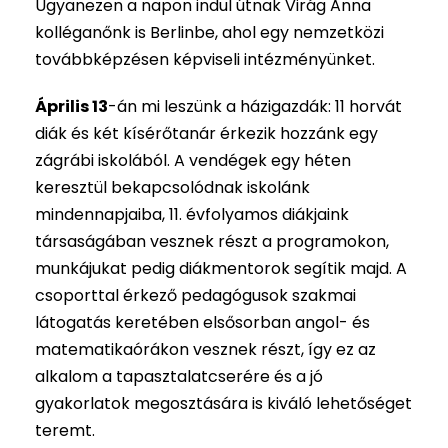
Ugyanezen a napon indul útnak Virág Anna
kolléganőnk is Berlinbe, ahol egy nemzetközi
továbbképzésen képviseli intézményünket.
Április 13
-án mi leszünk a házigazdák: 11 horvát
diák és két kísérőtanár érkezik hozzánk egy
zágrábi iskolából. A vendégek egy héten
keresztül bekapcsolódnak iskolánk
mindennapjaiba, 11. évfolyamos diákjaink
társaságában vesznek részt a programokon,
munkájukat pedig diákmentorok segítik majd. A
csoporttal érkező pedagógusok szakmai
látogatás keretében elsősorban angol- és
matematikaórákon vesznek részt, így ez az
alkalom a tapasztalatcserére és a jó
gyakorlatok megosztására is kiváló lehetőséget
teremt.