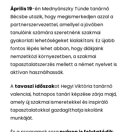
Április 19
-én Mednyánszky Tünde tanárnő
Bécsbe utazik, hogy megismerkedjen azzal a
partnerszervezettel, amellyel a jövőben
tanulóink számára szeretnénk szakmai
gyakorlati lehetőségeket kialakítani. Ez újabb
fontos lépés lehet abban, hogy diákjaink
nemzetközi környezetben, a szakmai
tapasztalatszerzés mellett a német nyelvet is
aktívan használhassák.
A
tavaszi időszak
ot Hegyi Viktória tanárnő
valenciai, hatnapos tanári képzése zárja majd,
amely új szakmai ismeretekkel és inspiráló
tapasztalatokkal gazdagíthatja iskolánk
munkáját.
És a programok sora
nyáron is folytatódik
: