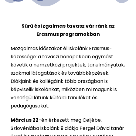
Sűrű és izgalmas tavasz vár ránk az
Erasmus programokban
Mozgalmas időszakot él iskolánk Erasmus-
közössége: a tavaszi hónapokban egymást
követik a nemzetközi projektek, tanulmányutak,
szakmai látogatások és továbbképzések.
Diákjaink és kollégáink több országban is
képviselik iskolánkat, miközben mi magunk is
vendégül látunk külföldi tanulókat és
pedagógusokat.
Március 22
-én érkezett meg Celjébe,
Szlovéniába iskolánk 9 diákja Pergel Dávid tanár