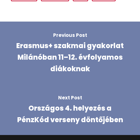
Previous Post
Erasmus+ szakmai gyakorlat
Milánóban 11–12. évfolyamos
diákoknak
Next Post
Országos 4. helyezés a
PénzKód verseny döntőjében