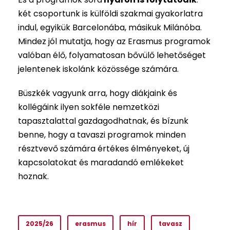
két csoportunk is külföldi szakmai gyakorlatra
indul, egyikük Barcelonába, másikuk Milánóba.
Mindez jól mutatja, hogy az Erasmus programok
valóban élő, folyamatosan bővülő lehetőséget
jelentenek iskolánk közössége számára.
Büszkék vagyunk arra, hogy diákjaink és
kollégáink ilyen sokféle nemzetközi
tapasztalattal gazdagodhatnak, és bízunk
benne, hogy a tavaszi programok minden
résztvevő számára értékes élményeket, új
kapcsolatokat és maradandó emlékeket
hoznak.
2025/26
erasmus
hír
tavasz