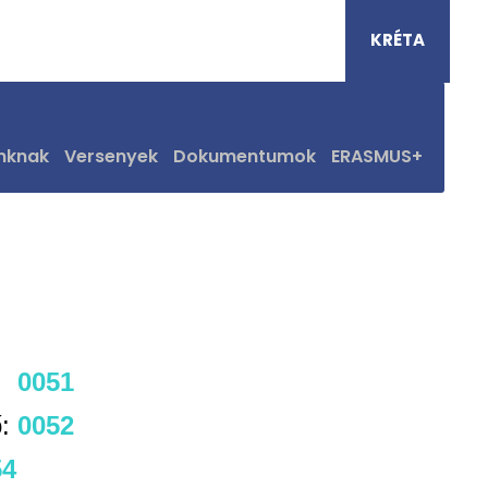
Pénziránytű Bázisiskola
KRÉTA
nknak
Versenyek
Dokumentumok
ERASMUS+
:
0051
ő:
0052
54