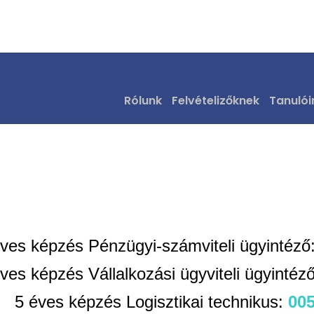
Tagozatok és kódjai
Rólunk
Felvételizőknek
Tanulói
éves képzés Pénzügyi-számviteli ügyintéző
ves képzés Vállalkozási ügyviteli ügyintéz
5 éves képzés Logisztikai technikus:
00