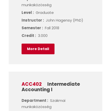
munkaközösség
Level :
Graduate
Instructor :
John Hagensy (PhD)
Semester :
Fall 2018
Credit :
3.000
More Detail
ACC402
Intermediate
Accounting I
Department :
Szakmai
munkaközösség