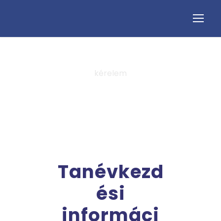
kérelem
Tag
Tanévkezd
ési
informáci