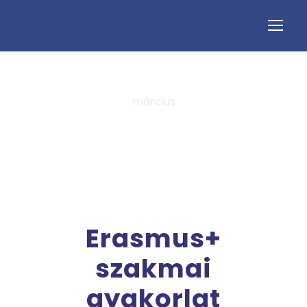
március
Tag
Erasmus+
szakmai
gyakorlat