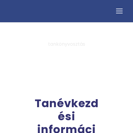
tankönyvosztás
Tag
Tanévkezd
ési
informáci