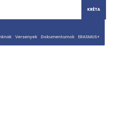
Pénziránytű Bázisiskola
KRÉTA
nknak
Versenyek
Dokumentumok
ERASMUS+