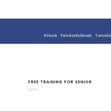
Sport
Tag
Rólunk
Felvételizőknek
Tanulói
FREE TRAINING FOR SENIOR
Sport