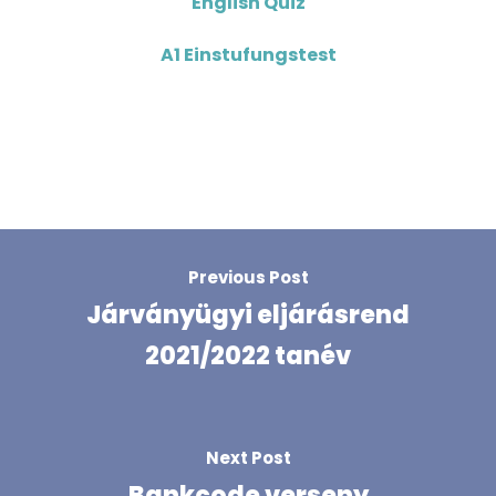
English Quiz
A1 Einstufungstest
Previous Post
Járványügyi eljárásrend
2021/2022 tanév
Next Post
Bankcode verseny