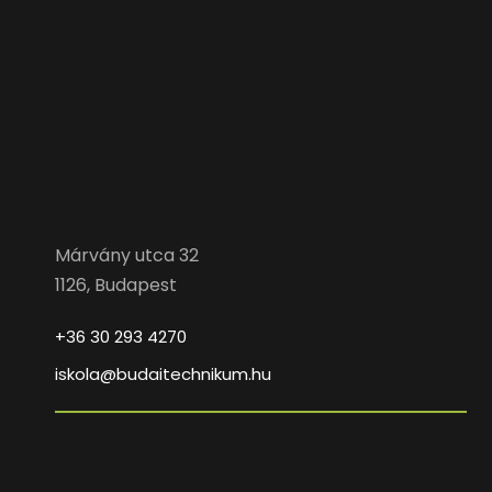
Márvány utca 32
1126, Budapest
+36 30 293 4270
iskola@budaitechnikum.hu