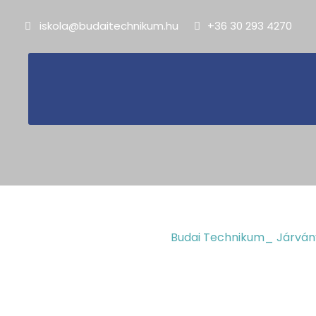
iskola@budaitechnikum.hu
+36 30 293 4270
2021.10.07.
Járványügyi eljár
Budai Technikum_ Járvány