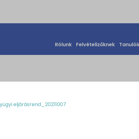
ásrend 2021/2022 t
Rólunk
Felvételizőknek
Tanulói
ügyi eljárásrend_20211007