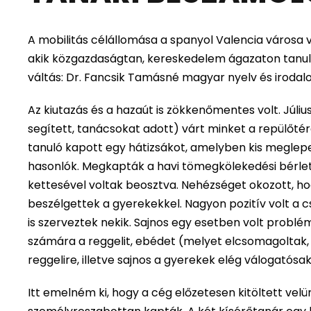
A mobilitás célállomása a spanyol Valencia városa volt
akik közgazdaságtan, kereskedelem ágazaton tanulna
váltás: Dr. Fancsik Tamásné magyar nyelv és irodal
Az kiutazás és a hazaút is zökkenőmentes volt. Jú
segített, tanácsokat adott) várt minket a repülőt
tanuló kapott egy hátizsákot, amelyben kis meglepeté
hasonlók. Megkapták a havi tömegkölekedési bérlet
kettesével voltak beosztva. Nehézséget okozott, ho
beszélgettek a gyerekekkel. Nagyon pozitív volt a c
is szerveztek nekik. Sajnos egy esetben volt problé
számára a reggelit, ebédet (melyet elcsomagoltak, é
reggelire, illetve sajnos a gyerekek elég válogatósak
Itt emelném ki, hogy a cég előzetesen kitöltett velün