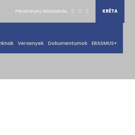
Pénziránytű Bázisiskola
KRÉTA
nknak
Versenyek
Dokumentumok
ERASMUS+