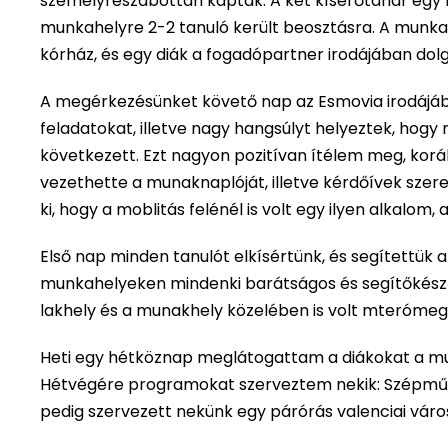
személyreszabottan kapták. A két kísérőtanár egy 
munkahelyre 2-2 tanuló került beosztásra. A munkahe
kórház, és egy diák a fogadópartner irodájában dolg
A megérkezésünket követő nap az Esmovia irodájába 
feladatokat, illetve nagy hangsúlyt helyeztek, hogy
következett. Ezt nagyon pozitívan ítélem meg, kor
vezethette a munaknaplóját, illetve kérdőívek szer
ki, hogy a moblitás felénél is volt egy ilyen alkalo
Első nap minden tanulót elkísértünk, és segítettük 
munkahelyeken mindenki barátságos és segítőkész vo
lakhely és a munakhely közelében is volt mterómegá
Heti egy hétköznap meglátogattam a diákokat a m
Hétvégére programokat szerveztem nekik: Szépművé
pedig szervezett nekünk egy párórás valenciai váro