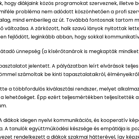
k, hogy diákjaink közös programokat szerveznek, illetve ba
emmiféle probléma nem adódott köszönhetően a profi szer
ilag, mind emberileg az út. Továbbá fontosnak tartom 
változása. A zárkózott, halk szavú lányok nyitottak lettek
sen fejlődött, leginkább abban, hogy sokkal kommunikatí
ss átadó ünnepség (a kísérőtanárok is megkapták mindket
pasztalatot jelentett. A pályázatban leírt elvárások telj
römmel számoltak be kinti tapasztalataikról, élményeikről
te a többfordulós kiválasztási rendszer, melyet alkalmazt
a lehetőséget. Épp ezért teljesmértékben teljesítették az
um.
 A diákok idegen nyelvi kommunikációs, és kooperatív képe
a. A tanulók együttműködési készsége és empátiája is po
zervezet rendelkezett a diákok szakmai hátterével, így k