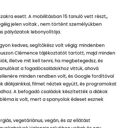
szakra esett. A mobilitásban 15 tanuló vett részt,,
égéig jelen voltak , nem történt személyükben
s pályázatok lebonyolítója.
gyon kedves, segítőkész volt végig: mindenben
 buszon Clémence tájékoztatót tartott, majd minden
ók, illetve mit kell tenni, ha megbetegedsz, és
tanulókat a fogadócsaládokhoz vittük, ahová
ellenére minden rendben volt, és Google fordítóval
k diákjainkkal, filmet néztek együtt, és programokat
aládhoz. A befogadó családok készítették a diákok
obléma is volt, mert a spanyolok édeset esznek
rgiás, vegetáriánus, vegán, és az ellátást