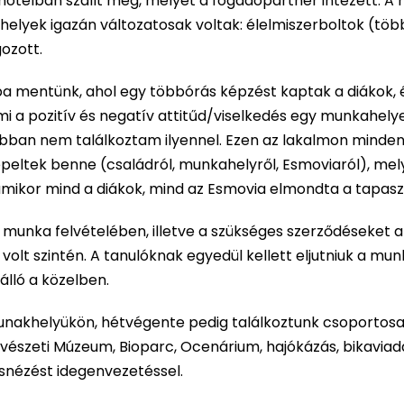
hotelban szállt meg, melyet a fogadópartner intézett. A
lyek igazán változatosak voltak: élelmiszerboltok (több 
ozott.
mentünk, ahol egy többórás képzést kaptak a diákok, és 
 mi a pozitív és negatív attitűd/viselkedés egy munkahely
ábban nem találkoztam ilyennel. Ezen az lakalmon minden
epeltek benne (családról, munkahelyről, Esmoviaról), mel
m, amikor mind a diákok, mind az Esmovia elmondta a tapas
a munka felvételében, illetve a szükséges szerződéseket a
lt szintén. A tanulóknak egyedül kellett eljutniuk a mu
lló a közelben.
unakhelyükön, hétvégente pedig találkoztunk csoportos
szeti Múzeum, Bioparc, Ocenárium, hajókázás, bikaviad
snézést idegenvezetéssel.