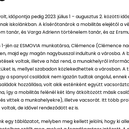
, időpontja pedig 2023. július 1 – augusztus 2. közötti idő
k iskolánkban. A kísérőtanárok a mobilitás elejétől a v
om tanár, és Varga Adrienn történelem tanár, és az Ersmu
lius 1-jén az ESMOVIA munkatársa, Clémence (Clémence na
éren, majd egy magán nagybusszal indultunk a városba. A
sek voltak, illetve a házi rend, a munakhelyről informáci
üket is, mellyel szabadon közlekedhettek a városban. A 
gy a spanyol családok nem igazán tudtak angolul, ennek 
saládok hozzállása, volt akik esténként együtt vacsorázta
ma, így a mobilitás felénél két lány átköltözött másik cs
s vittek a munkahelyekre), illetve vacsorát. Itt több pr
 voltak, de idővel rendeződött ez is.
k egy táblázatot, melyben meg kellett jelölni, hogy ki alle