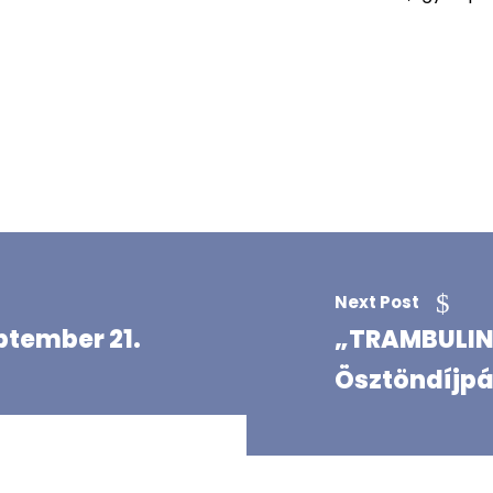
Next Post
ptember 21.
„TRAMBULIN
Ösztöndíjpá