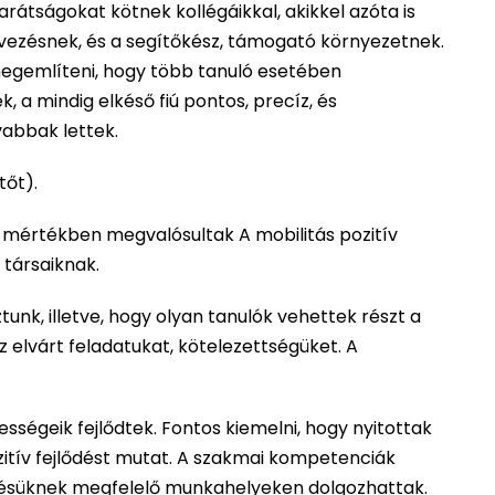
rátságokat kötnek kollégáikkal, akikkel azóta is
vezésnek, és a segítőkész, támogató környezetnek.
megemlíteni, hogy több tanuló esetében
, a mindig elkéső fiú pontos, precíz, és
vabbak lettek.
tőt).
es mértékben megvalósultak A mobilitás pozitív
 társaiknak.
unk, illetve, hogy olyan tanulók vehettek részt a
 elvárt feladatukat, kötelezettségüket. A
sségeik fejlődtek. Fontos kiemelni, hogy nyitottak
zitív fejlődést mutat. A szakmai kompetenciák
épzésüknek megfelelő munkahelyeken dolgozhattak.