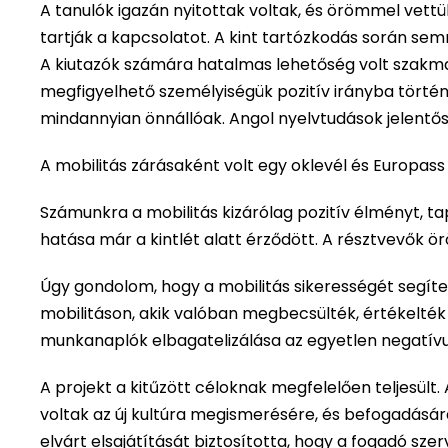
A tanulók igazán nyitottak voltak, és örömmel vettü
tartják a kapcsolatot. A kint tartózkodás során s
A kiutazók számára hatalmas lehetőség volt szakma
megfigyelhető személyiségük pozitív irányba történő 
mindannyian önnállóak. Angol nyelvtudások jelentő
A mobilitás zárásaként volt egy oklevél és Europa
Számunkra a mobilitás kizárólag pozitív élményt, ta
hatása már a kintlét alatt érződött. A résztvevők ö
Úgy gondolom, hogy a mobilitás sikerességét segítet
mobilitáson, akik valóban megbecsülték, értékelték 
munkanaplók elbagatelizálása az egyetlen negatív
A projekt a kitűzött céloknak megfelelően teljesült.
voltak az új kultúra megismerésére, és befogadásár
elvárt elsajátítását biztosította, hogy a fogadó s