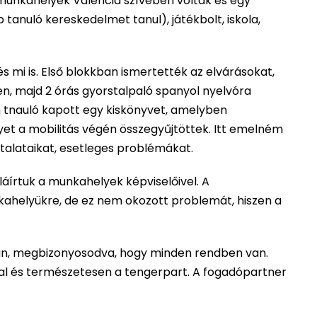
 munkahelyek Valencia szívében voltak és egy
tanuló kereskedelmet tanul), játékbolt, iskola,
mi is. Első blokkban ismertették az elvárásokat,
en, majd 2 órás gyorstalpaló spanyol nyelvóra
 tnauló kapott egy kiskönyvet, amelyben
yet a mobilitás végén összegyűjtöttek. Itt emelném
ztalataikat, esetleges problémákat.
láírtuk a munkahelyek képviselőivel. A
nkahelyükre, de ez nem okozott problemát, hiszen a
an, megbizonyosodva, hogy minden rendben van.
al és természetesen a tengerpart. A fogadópartner